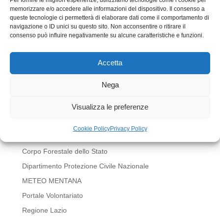
memorizzare e/o accedere alle informazioni del dispositivo. Il consenso a
queste tecnologie ci permetterà di elaborare dati come il comportamento di
navigazione o ID unici su questo sito. Non acconsentire o ritirare il
consenso può influire negativamente su alcune caratteristiche e funzioni.
Accetta
Invia commento
Devi essere
connesso
per inviare un commento.
Nega
LINK UTILI
Visualizza le preferenze
BOLLETTINI METEO REGIONE LAZIO
Cookie Policy
Privacy Policy
Comune di Mentana
Corpo Forestale dello Stato
Dipartimento Protezione Civile Nazionale
METEO MENTANA
Portale Volontariato
Regione Lazio