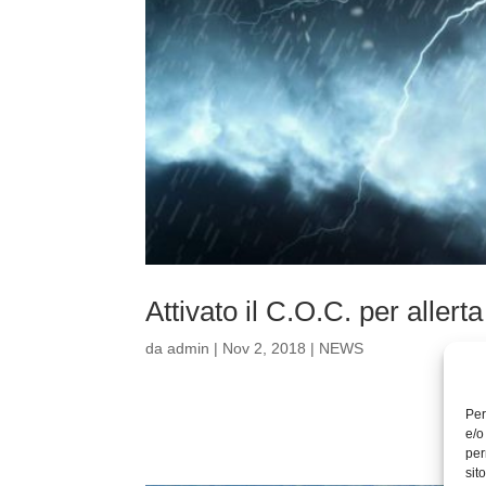
Attivato il C.O.C. per aller
da
admin
|
Nov 2, 2018
|
NEWS
Per
e/o
per
sit