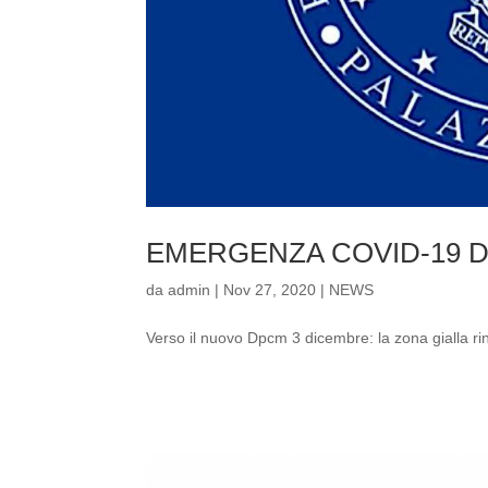
EMERGENZA COVID-19 
da
admin
|
Nov 27, 2020
|
NEWS
Verso il nuovo Dpcm 3 dicembre: la zona gialla ri