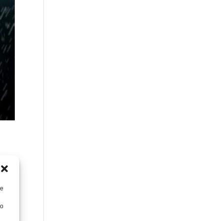
re
to