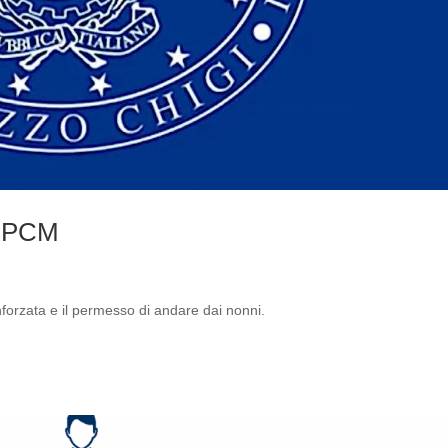
DPCM
nforzata e il permesso di andare dai nonni.