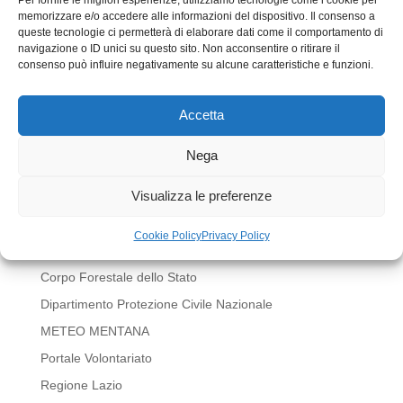
memorizzare e/o accedere alle informazioni del dispositivo. Il consenso a
queste tecnologie ci permetterà di elaborare dati come il comportamento di
navigazione o ID unici su questo sito. Non acconsentire o ritirare il
consenso può influire negativamente su alcune caratteristiche e funzioni.
Accetta
Invia commento
Devi essere
connesso
per inviare un commento.
Nega
LINK UTILI
Visualizza le preferenze
BOLLETTINI METEO REGIONE LAZIO
Cookie Policy
Privacy Policy
Comune di Mentana
Corpo Forestale dello Stato
Dipartimento Protezione Civile Nazionale
METEO MENTANA
Portale Volontariato
Regione Lazio