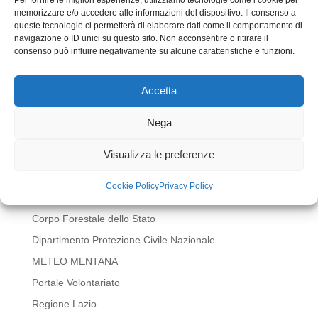
memorizzare e/o accedere alle informazioni del dispositivo. Il consenso a
queste tecnologie ci permetterà di elaborare dati come il comportamento di
navigazione o ID unici su questo sito. Non acconsentire o ritirare il
consenso può influire negativamente su alcune caratteristiche e funzioni.
Accetta
Invia commento
Devi essere
connesso
per inviare un commento.
Nega
LINK UTILI
Visualizza le preferenze
BOLLETTINI METEO REGIONE LAZIO
Cookie Policy
Privacy Policy
Comune di Mentana
Corpo Forestale dello Stato
Dipartimento Protezione Civile Nazionale
METEO MENTANA
Portale Volontariato
Regione Lazio