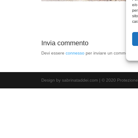
e/o
per
sit
car
Invia commento
Devi essere
connesso
per inviare un commento.
Design by sabrinataddei.com | © 2020 Protezione