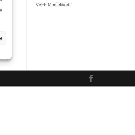
VVFF Montelibretti
to
ze