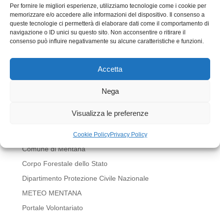
Per fornire le migliori esperienze, utilizziamo tecnologie come i cookie per
memorizzare e/o accedere alle informazioni del dispositivo. Il consenso a
queste tecnologie ci permetterà di elaborare dati come il comportamento di
navigazione o ID unici su questo sito. Non acconsentire o ritirare il
consenso può influire negativamente su alcune caratteristiche e funzioni.
Accetta
Invia commento
Nega
Devi essere
connesso
per inviare un commento.
Visualizza le preferenze
LINK UTILI
BOLLETTINI METEO REGIONE LAZIO
Cookie Policy
Privacy Policy
Comune di Mentana
Corpo Forestale dello Stato
Dipartimento Protezione Civile Nazionale
METEO MENTANA
Portale Volontariato