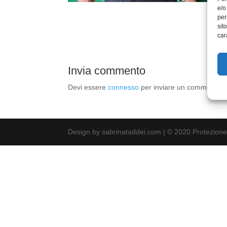
e/o
per
sit
car
Invia commento
Devi essere
connesso
per inviare un commento.
Design by sabrinataddei.com | © 2020 Protezione