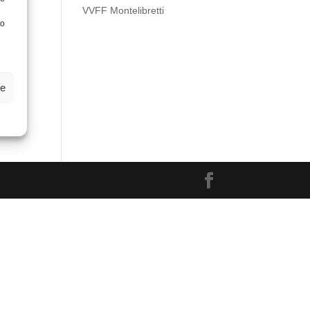
VVFF Montelibretti
to
ze