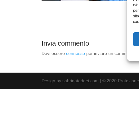
e/o
per
sit
car
Invia commento
Devi essere
connesso
per inviare un commento.
Design by sabrinataddei.com | © 2020 Protezione