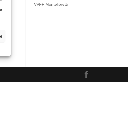
VVFF Montelibretti
to
ze