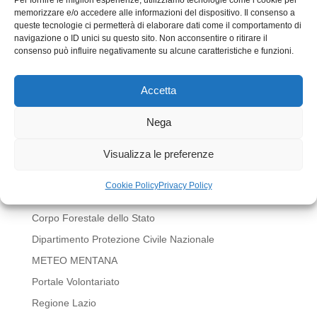
memorizzare e/o accedere alle informazioni del dispositivo. Il consenso a
queste tecnologie ci permetterà di elaborare dati come il comportamento di
navigazione o ID unici su questo sito. Non acconsentire o ritirare il
consenso può influire negativamente su alcune caratteristiche e funzioni.
Accetta
Invia commento
Devi essere
connesso
per inviare un commento.
Nega
LINK UTILI
Visualizza le preferenze
BOLLETTINI METEO REGIONE LAZIO
Cookie Policy
Privacy Policy
Comune di Mentana
Corpo Forestale dello Stato
Dipartimento Protezione Civile Nazionale
METEO MENTANA
Portale Volontariato
Regione Lazio