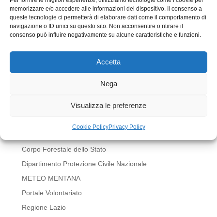
memorizzare e/o accedere alle informazioni del dispositivo. Il consenso a
queste tecnologie ci permetterà di elaborare dati come il comportamento di
navigazione o ID unici su questo sito. Non acconsentire o ritirare il
consenso può influire negativamente su alcune caratteristiche e funzioni.
Accetta
Invia commento
Devi essere
connesso
per inviare un commento.
Nega
LINK UTILI
Visualizza le preferenze
BOLLETTINI METEO REGIONE LAZIO
Cookie Policy
Privacy Policy
Comune di Mentana
Corpo Forestale dello Stato
Dipartimento Protezione Civile Nazionale
METEO MENTANA
Portale Volontariato
Regione Lazio