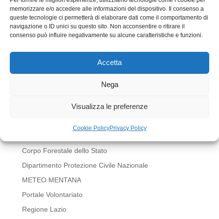
memorizzare e/o accedere alle informazioni del dispositivo. Il consenso a
queste tecnologie ci permetterà di elaborare dati come il comportamento di
navigazione o ID unici su questo sito. Non acconsentire o ritirare il
consenso può influire negativamente su alcune caratteristiche e funzioni.
Accetta
Invia commento
Devi essere
connesso
per inviare un commento.
Nega
LINK UTILI
Visualizza le preferenze
BOLLETTINI METEO REGIONE LAZIO
Cookie Policy
Privacy Policy
Comune di Mentana
Corpo Forestale dello Stato
Dipartimento Protezione Civile Nazionale
METEO MENTANA
Portale Volontariato
Regione Lazio