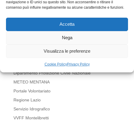
navigazione o ID unici su questo sito. Non acconsentire o ritirare il
Invia commento
consenso può influire negativamente su alcune caratteristiche e funzioni.
Devi essere
connesso
per inviare un commento.
Accetta
LINK UTILI
Nega
BOLLETTINI METEO REGIONE LAZIO
Visualizza le preferenze
Comune di Mentana
Corpo Forestale dello Stato
Cookie Policy
Privacy Policy
Dipartimento Protezione Civile Nazionale
METEO MENTANA
Portale Volontariato
Regione Lazio
Servizio Idrografico
VVFF Montelibretti