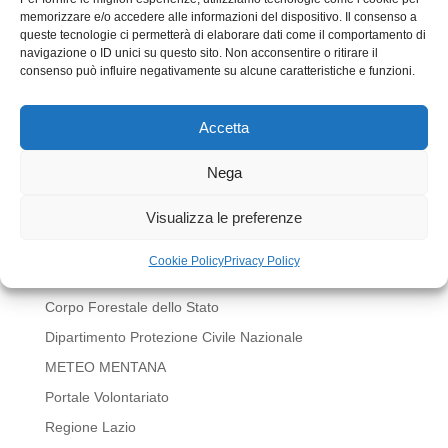
memorizzare e/o accedere alle informazioni del dispositivo. Il consenso a
queste tecnologie ci permetterà di elaborare dati come il comportamento di
navigazione o ID unici su questo sito. Non acconsentire o ritirare il
consenso può influire negativamente su alcune caratteristiche e funzioni.
Accetta
Invia commento
Devi essere
connesso
per inviare un commento.
Nega
LINK UTILI
Visualizza le preferenze
BOLLETTINI METEO REGIONE LAZIO
Cookie Policy
Privacy Policy
Comune di Mentana
Corpo Forestale dello Stato
Dipartimento Protezione Civile Nazionale
METEO MENTANA
Portale Volontariato
Regione Lazio