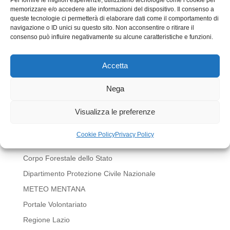
memorizzare e/o accedere alle informazioni del dispositivo. Il consenso a
queste tecnologie ci permetterà di elaborare dati come il comportamento di
navigazione o ID unici su questo sito. Non acconsentire o ritirare il
consenso può influire negativamente su alcune caratteristiche e funzioni.
Accetta
Invia commento
Devi essere
connesso
per inviare un commento.
Nega
LINK UTILI
Visualizza le preferenze
BOLLETTINI METEO REGIONE LAZIO
Cookie Policy
Privacy Policy
Comune di Mentana
Corpo Forestale dello Stato
Dipartimento Protezione Civile Nazionale
METEO MENTANA
Portale Volontariato
Regione Lazio